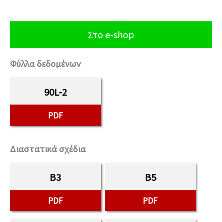
Στο e-shop
Φύλλα δεδομένων
90L-2
PDF
Διαστατικά σχέδια
B3
B5
PDF
PDF