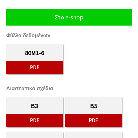
Στο e-shop
Φύλλα δεδομένων
80M1-6
PDF
Διαστατικά σχέδια
B3
B5
PDF
PDF