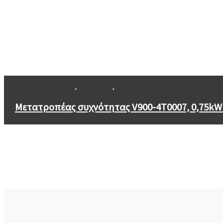
←
Μετατροπέας συχνότητας V810-4T13000, 13
Μετατροπέας συχνότητας V900-4T0007, 0,75kW