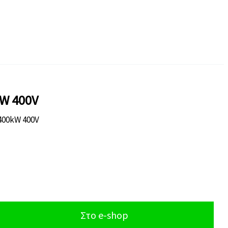
kW 400V
400kW 400V
Στο e-shop