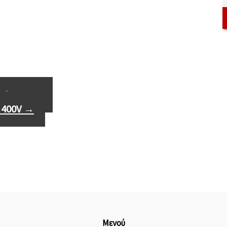
00kW 400V
 400V
→
Μενού