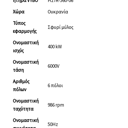
ητήρα VYBO
H27R-560-06
Χώρα
Ουκρανία
Τύπος
Σφυρί μύλος
εφαρμογής
Ονομαστική
400 kW
ισχύς
Ονομαστική
6000V
τάση
Αριθμός
6 πόλοι
πόλων
Ονομαστική
986 rpm
ταχύτητα
Ονομαστική
50Hz