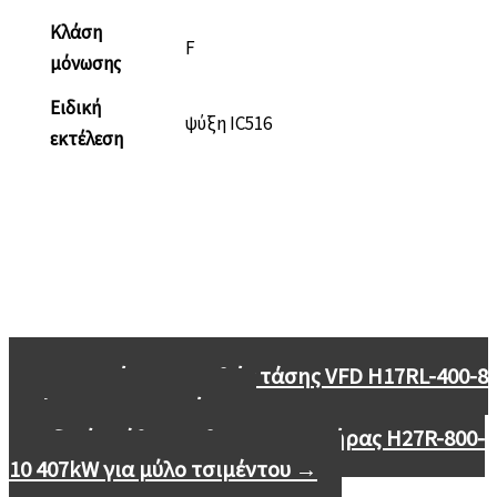
Κλάση
F
μόνωσης
Ειδική
ψύξη IC516
εκτέλεση
←
Κινητήρας χαμηλής τάσης VFD H17RL-400-8
400kW για ανεμιστήρα
Ειδικός κάθετος ηλεκτροκινητήρας H27R-800-
10 407kW για μύλο τσιμέντου
→