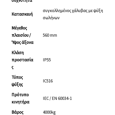
συχνότητα
συγκολλημένος χάλυβας με ψύξη
Κατασκευή
σωλήνων
Μέγεθος
πλαισίου /
560 mm
Ύψος άξονα
Κλάση
προστασία
IP55
ς
Τύπος
IC516
ψύξης
Πρότυπο
IEC / EN 60034-1
κινητήρα
Βάρος
4000kg