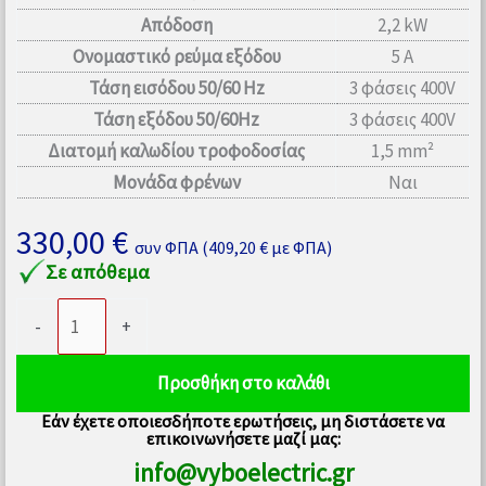
Απόδοση
2,2 kW
Ονομαστικό ρεύμα εξόδου
5 A
Τάση εισόδου 50/60 Hz
3 φάσεις 400V
Τάση εξόδου 50/60Hz
3 φάσεις 400V
Διατομή καλωδίου τροφοδοσίας
1,5 mm²
Μονάδα φρένων
Ναι
330,00
€
συν ΦΠΑ (
409,20
€
με ΦΠΑ)
Σε απόθεμα
Μετατροπέας
-
+
συχνότητας
2,2kW
Προσθήκη στο καλάθι
400V
Εάν έχετε οποιεσδήποτε ερωτήσεις, μη διστάσετε να
V810-
επικοινωνήσετε μαζί μας:
4T0022
info@vyboelectric.gr