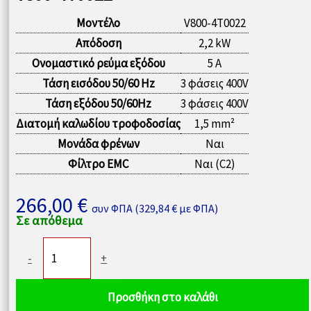
Μοντέλο
V800-4T0022
Απόδοση
2,2 kW
Ονομαστικό ρεύμα εξόδου
5 A
Τάση εισόδου 50/60 Hz
3 φάσεις 400V
Τάση εξόδου 50/60Hz
3 φάσεις 400V
Διατομή καλωδίου τροφοδοσίας
1,5 mm²
Μονάδα φρένων
Ναι
Φίλτρο EMC
Ναι (C2)
266,00
€
συν ΦΠΑ (
329,84
€
με ΦΠΑ)
Σε απόθεμα
Μετατροπέας
-
+
συχνότητας
2,2kW
Προσθήκη στο καλάθι
400V