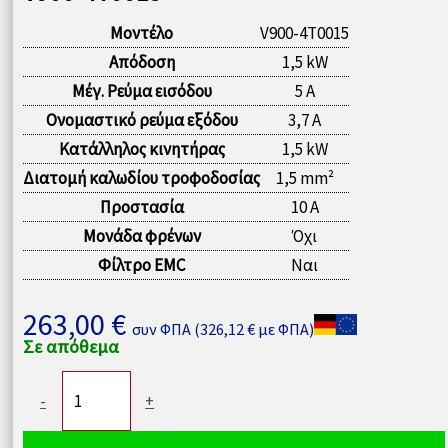
Μοντέλο
V900-4T0015
Απόδοση
1,5 kW
Μέγ. Ρεύμα εισόδου
5 A
Ονομαστικό ρεύμα εξόδου
3,7 A
Κατάλληλος κινητήρας
1,5 kW
Διατομή καλωδίου τροφοδοσίας
1,5 mm²
Προστασία
10 A
Μονάδα φρένων
Όχι
Φίλτρο EMC
Ναι
263,00
€
συν ΦΠΑ (
326,12
€
με ΦΠΑ)
Σε απόθεμα
Μετατροπέας
-
+
συχνότητας
1,5kW