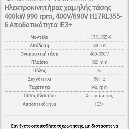
Ηλεκτροκινητήρας χαμηλής τάσης
400kW 990 rpm, 400V/690V H17RL355-
6 Αποδοτικότητα IE3+
Μοντέλο
H17RL355-6
Απόδοση
400 kW
Ονομαστική τάση
400/690 V
Πλαίσιο
355 mm
Πόλος
6
Συχνότητα
50 Hz
Ταχύτητα
990 rpm
Τύπος πλαισίου
Χυτοσίδηρος
Αποδοτικότητα
IE3+
Εάν έχετε οποιεσδήποτε ερωτήσεις, μη διστάσετε να