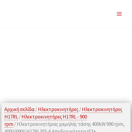
Μετάβαση
στο
περιεχόμενο
Αρχική σελίδα
/
Ηλεκτροκινητήρες
/
Ηλεκτροκινητήρες
H17RL
/
Ηλεκτροκινητήρες H17RL - 900
rpm
/ Ηλεκτροκινητήρας χαμηλής τάσης 400kW 990 rpm,
400V/690V H17RL355-6 Αποδοτικότητα IE3+