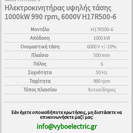
Ηλεκτροκινητήρας υψηλής τάσης
1000kW 990 rpm, 6000V H17R500-6
Μοντέλο
H17R500-6
Απόδοση
1000 kW
Ονομαστική τάση
6000 V +/-10%
Πλαίσιο
500 mm
Πόλος
6
Συχνότητα
50 Hz
Ταχύτητα
990 rpm
Τύπος πλαισίου
Χυτοσίδηρος
Εάν έχετε οποιεσδήποτε ερωτήσεις, μη διστάσετε να
επικοινωνήσετε μαζί μας:
info@vyboelectric.gr