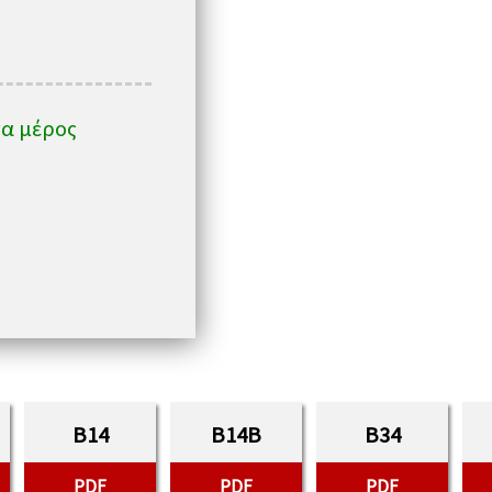
α μέρος
B14
B14B
B34
PDF
PDF
PDF