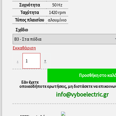
Συχνότητα
50 Hz
Ταχύτητα
1420 rpm
Τύπος πλαισίου
αλουμίνιο
Σχέδιο
Εκκαθάριση
Ηλεκτρικός
-
+
κινητήρας
2,2kW
Προσθήκη στο καλά
1420
Εάν έχετε
rpm
οποιεσδήποτε ερωτήσεις, μη διστάσετε να επικοινων
400V
info@vyboelectric.gr
1AL100L1-
4
ποσότητα