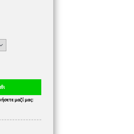
θι
ήσετε μαζί μας: