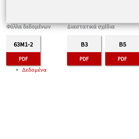
Φύλλα δεδομένων
Διαστατικά σχέδια
63M1-2
B3
B5
PDF
PDF
PDF
Δεδομένα