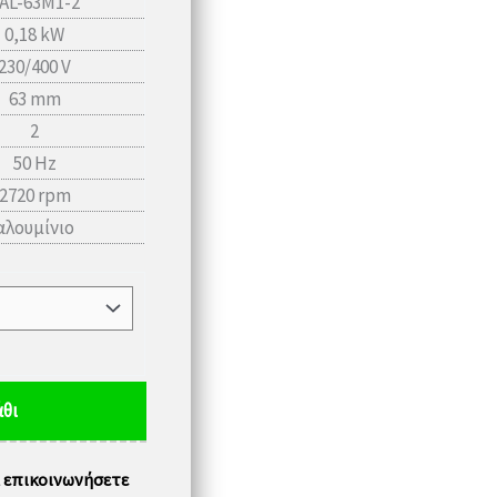
AL-63M1-2
0,18 kW
230/400 V
63 mm
2
50 Hz
2720 rpm
αλουμίνιο
θι
α επικοινωνήσετε