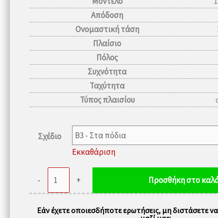
Μοντέλο
1
Απόδοση
Ονομαστική τάση
Πλαίσιο
Πόλος
Συχνότητα
Ταχύτητα
Τύπος πλαισίου
Σχέδιο
Εκκαθάριση
Ηλεκτρικός
-
+
Προσθήκη στο καλά
κινητήρας
0,18kW
Εάν έχετε οποιεσδήποτε ερωτήσεις, μη διστάσετε ν
2720