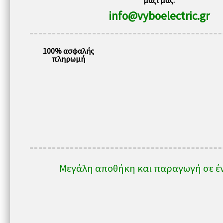
μαζί μας:
rpm
info@vyboelectric.gr
400V
1AL63M1-
100% ασφαλής
2
πληρωμή
ποσότητα
Μεγάλη αποθήκη και παραγωγή σε έ