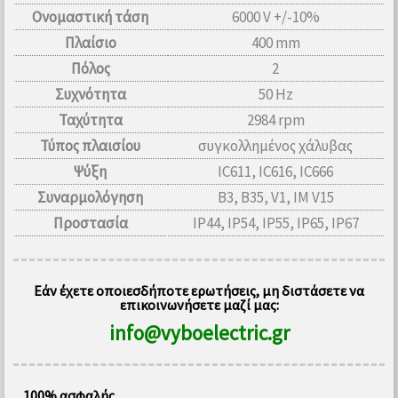
Ονομαστική τάση
6000 V +/-10%
Πλαίσιο
400 mm
Πόλος
2
Συχνότητα
50 Hz
Ταχύτητα
2984 rpm
Τύπος πλαισίου
συγκολλημένος χάλυβας
Ψύξη
IC611, IC616, IC666
Συναρμολόγηση
B3, B35, V1, IM V15
Προστασία
IP44, IP54, IP55, IP65, IP67
Εάν έχετε οποιεσδήποτε ερωτήσεις, μη διστάσετε να
επικοινωνήσετε μαζί μας:
info@vyboelectric.gr
100% ασφαλής