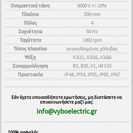
Ονομαστική τάση
6000 V +/-10%
Πλαίσιο
500 mm
Πόλος
4
Συχνότητα
50 Hz
Ταχύτητα
1492 rpm
Τύπος πλαισίου
συγκολλημένος χάλυβας
Ψύξη
IC611, IC616, IC666
Συναρμολόγηση
B3, B35, V1, IM V15
Προστασία
IP44, IP54, IP55, IP65, IP67
Εάν έχετε οποιεσδήποτε ερωτήσεις, μη διστάσετε να
επικοινωνήσετε μαζί μας:
info@vyboelectric.gr
100% ασφαλής