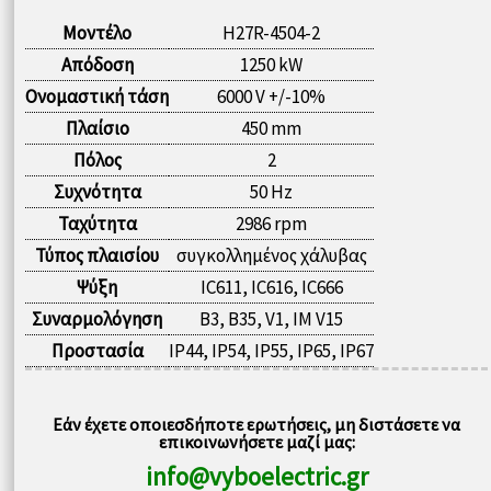
Μοντέλο
H27R-4504-2
Απόδοση
1250 kW
Ονομαστική τάση
6000 V +/-10%
Πλαίσιο
450 mm
Πόλος
2
Συχνότητα
50 Hz
Ταχύτητα
2986 rpm
Τύπος πλαισίου
συγκολλημένος χάλυβας
Ψύξη
IC611, IC616, IC666
Συναρμολόγηση
B3, B35, V1, IM V15
Προστασία
IP44, IP54, IP55, IP65, IP67
Εάν έχετε οποιεσδήποτε ερωτήσεις, μη διστάσετε να
επικοινωνήσετε μαζί μας:
info@vyboelectric.gr