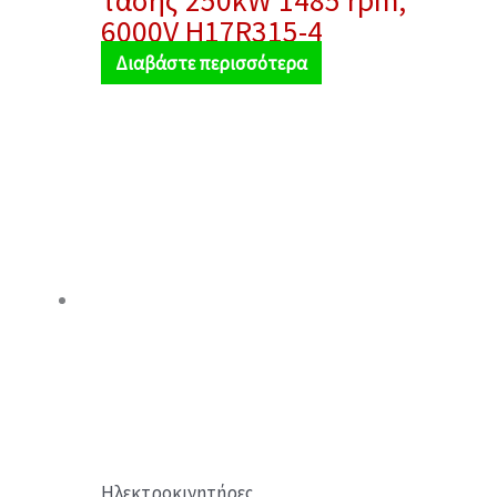
τάσης 250kW 1485 rpm,
6000V H17R315-4
Διαβάστε περισσότερα
Ηλεκτροκινητήρες